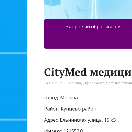
Здоровый образ жизни
CityMed медиц
14.07.2025
Москва
,
Справочная
,
Частные стом
город: Москва
Район: Кунцево район
Адрес: Ельнинская улица, 15 к3
Индекс: 121552.0