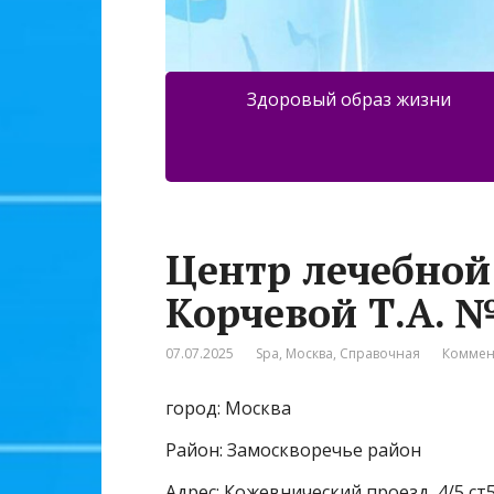
Здоровый образ жизни
Центр лечебной
Корчевой Т.А. 
07.07.2025
Spa
,
Москва
,
Справочная
Коммен
город: Москва
Район: Замоскворечье район
Адрес: Кожевнический проезд, 4/5 ст