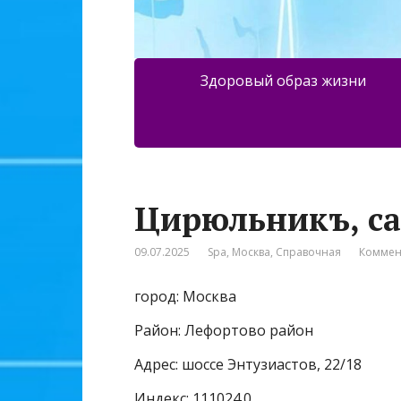
Здоровый образ жизни
Цирюльникъ, с
09.07.2025
Spa
,
Москва
,
Справочная
Коммен
город: Москва
Район: Лефортово район
Адрес: шоссе Энтузиастов, 22/18
Индекс: 111024.0