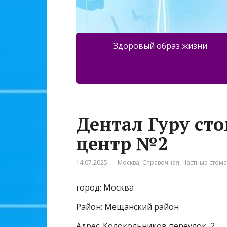
Здоровый образ жизни
Дентал Гуру ст
центр №2
14.07.2025
Москва
,
Справочная
,
Частные стом
город: Москва
Район: Мещанский район
Адрес: Колокольников переулок, 2