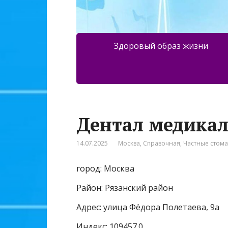
Здоровый образ жизни
Дентал медика
14.07.2025
Москва
,
Справочная
,
Частные стом
город: Москва
Район: Рязанский район
Адрес: улица Фёдора Полетаева, 9а
Индекс: 109457.0