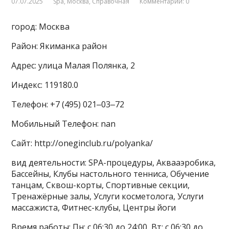
07.07.2025
Spa
,
Москва
,
Справочная
Комментарии: 0
город: Москва
Район: Якиманка район
Адрес: улица Малая Полянка, 2
Индекс: 119180.0
Телефон: +7 (495) 021‒03‒72
Мобильный Телефон: nan
Сайт: http://oneginclub.ru/polyanka/
вид деятельности: SPA-процедуры, Аквааэробика,
Бассейны, Клубы настольного тенниса, Обучение
танцам, Сквош-корты, Спортивные секции,
Тренажёрные залы, Услуги косметолога, Услуги
массажиста, Фитнес-клубы, Центры йоги
Время работы: Пн: с 06:30 до 24:00, Вт: с 06:30 до