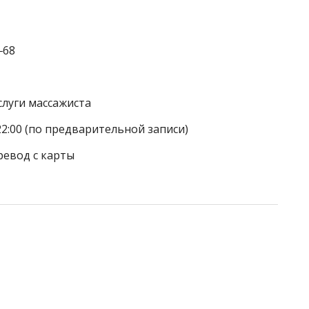
‒68
слуги массажиста
22:00 (по предварительной записи)
ревод с карты