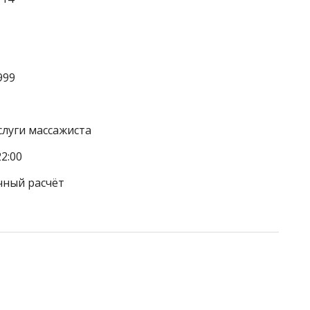
999
слуги массажиста
2:00
чный расчёт