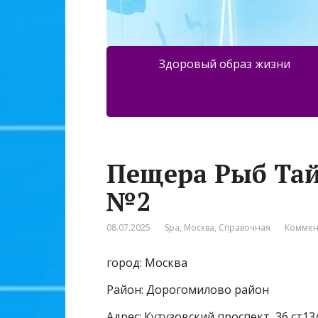
Здоровый образ жизни
Пещера Рыб Тай
№2
08.07.2025
Spa
,
Москва
,
Справочная
Коммен
город: Москва
Район: Дорогомилово район
Адрес: Кутузовский проспект, 36 ст13