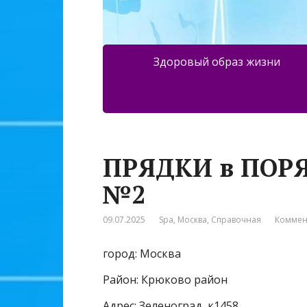
Здоровый образ жизни
ПРЯДКИ в ПОРЯ
№2
09.07.2025
Spa
,
Москва
,
Справочная
Коммен
город: Москва
Район: Крюково район
Адрес: Зеленоград, к1458