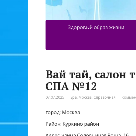
Здоровый образ жизни
Вай тай, салон 
СПА №12
07.07.2025
Spa
,
Москва
,
Справочная
Коммен
город: Москва
Район: Куркино район
Адрес: улица Соловьиная Роща, 16