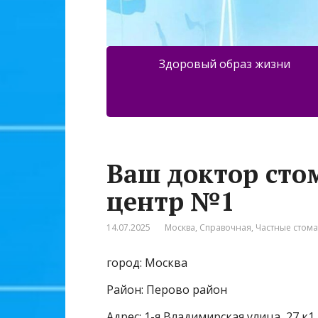
Здоровый образ жизни
Ваш доктор сто
центр №1
14.07.2025
Москва
,
Справочная
,
Частные стом
город: Москва
Район: Перово район
Адрес: 1-я Владимирская улица, 27 к1