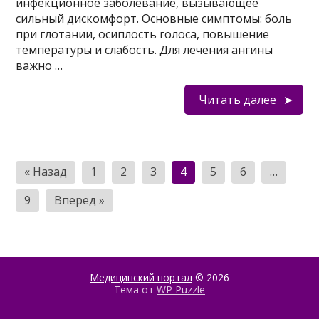
инфекционное заболевание, вызывающее
сильный дискомфорт. Основные симптомы: боль
при глотании, осиплость голоса, повышение
температуры и слабость. Для лечения ангины
важно …
Читать далее
Пагинация
« Назад
1
2
3
4
5
6
…
записей
9
Вперед »
Медицинский портал
© 2026
Тема от
WP Puzzle