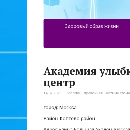
Здоровый образ жизни
Академия улыбк
центр
14.07.2025
Москва
,
Справочная
,
Частные стом
город: Москва
Район: Коптево район
Адрес: улица Большая Академическая