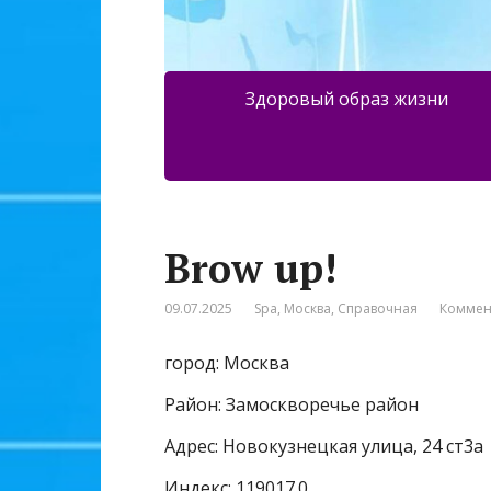
Здоровый образ жизни
Brow up!
09.07.2025
Spa
,
Москва
,
Справочная
Коммен
город: Москва
Район: Замоскворечье район
Адрес: Новокузнецкая улица, 24 ст3а
Индекс: 119017.0