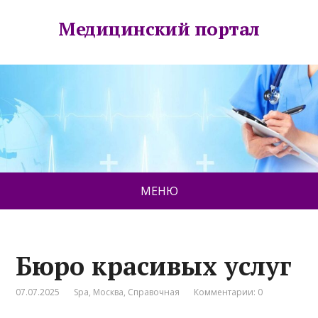
Медицинский портал
МЕНЮ
Бюро красивых услуг
07.07.2025
Spa
,
Москва
,
Справочная
Комментарии: 0