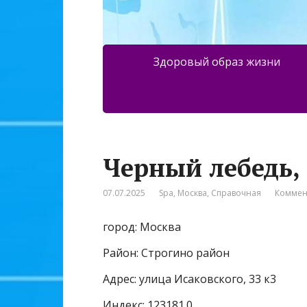
Здоровый образ жизни
Черный лебедь,
07.07.2025
Spa
,
Москва
,
Справочная
Коммен
город: Москва
Район: Строгино район
Адрес: улица Исаковского, 33 к3
Индекс: 123181.0