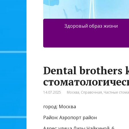
Здоровый образ жизни
Dental brothers 
стоматологичес
14.07.2025
Москва
,
Справочная
,
Частные стом
город: Москва
Район: Аэропорт район
Адрес: улица Лизы Чайкиной, 6