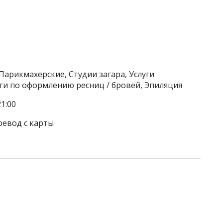
Парикмахерские, Студии загара, Услуги
уги по оформлению ресниц / бровей, Эпиляция
1:00
ревод с карты