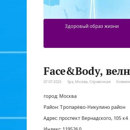
Здоровый образ жизни
Face&Body, велн
07.07.2025
Spa
,
Москва
,
Справочная
Коммен
город: Москва
Район: Тропарёво-Никулино район
Адрес: проспект Вернадского, 105 к4
Индекс: 119526.0