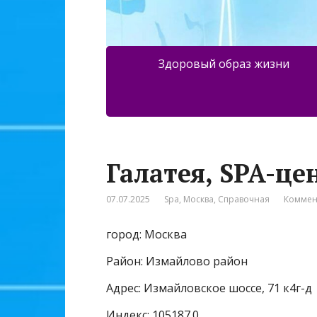
Здоровый образ жизни
Галатея, SPA-це
07.07.2025
Spa
,
Москва
,
Справочная
Коммен
город: Москва
Район: Измайлово район
Адрес: Измайловское шоссе, 71 к4г-д
Индекс: 105187.0