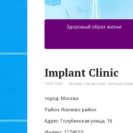
Здоровый образ жизни
Implant Clinic
14.07.2025
Москва
,
Справочная
,
Частные стом
город: Москва
Район: Ясенево район
Адрес: Голубинская улица, 16
Индекс: 117463.0