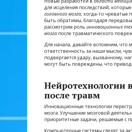
Новые разработки в
области медици
для исцеления последствий, которы
головного мозга
, когда-то чреватые
быть обратимы, благодаря передов
рассмотрим роль
инновационных те
мозга
после травматического повреж
Для начала, давайте вспомним, что
м
ответственность за наши мысли, чувс
подвергается удару, вызванному, на
могут быть повреждены, что привод
Нейротехнологии в
после травм
Инновационные технологии перестр
мозга. Улучшение мозговой деятель
приоритетные задачи, решаемые с 
Компьютерные системы следят за ак