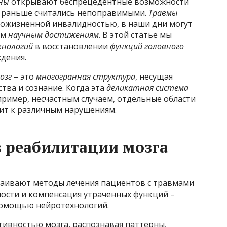
ны
открывают беспрецедентные возможности
е раньше считались непоправимыми.
Травмы
 пожизненной инвалидностью, в наши дни могут
ым
научным достижениям
. В этой статье мы
хнологий
в восстановлении
функций головного
дения.
озг
– это
многогранная структура
, несущая
тва и сознание. Когда эта
деликатная система
пример, несчастным случаем, отдельные области
ит к различным нарушениям.
 реабилитации мозга
аивают методы лечения пациентов с травмами
ности и компенсация утраченных функций –
помощью нейротехнологий.
тивностью мозга, распознавая паттерны,