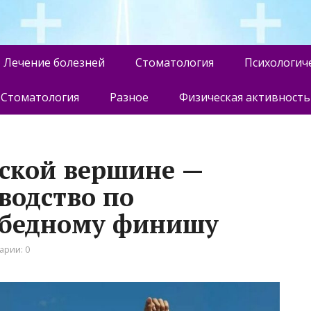
Лечение болезней
Стоматология
Психологич
Стоматология
Разное
Физическая активность
ской вершине —
водство по
обедному финишу
арии: 0