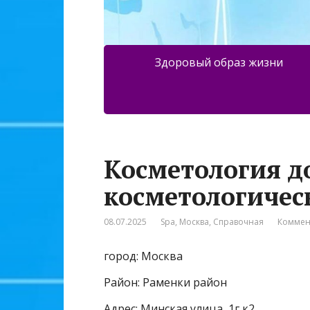
Здоровый образ жизни
Косметология д
косметологичес
08.07.2025
Spa
,
Москва
,
Справочная
Коммен
город: Москва
Район: Раменки район
Адрес: Минская улица, 1г к2