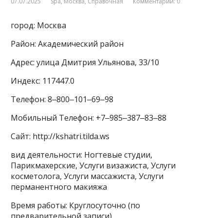
07.07.2025
Spa
,
Москва
,
Справочная
Комментарии: 0
город: Москва
Район: Академический район
Адрес: улица Дмитрия Ульянова, 33/10
Индекс: 117447.0
Телефон: 8‒800‒101‒69‒98
Мобильный Телефон: +7‒985‒387‒83‒88
Сайт: http://kshatri.tilda.ws
вид деятельности: Ногтевые студии,
Парикмахерские, Услуги визажиста, Услуги
косметолога, Услуги массажиста, Услуги
перманентного макияжа
Время работы: Круглосуточно (по
предварительной записи)