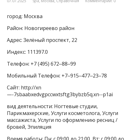
07.07.2025
Spa
,
Москва
,
Справочная
Комментарии: 0
город: Москва
Район: Новогиреево район
Адрес: Зелёный проспект, 22
Индекс: 111397.0
Телефон: +7 (495) 672‒88‒99
Мобильный Телефон: +7‒915‒477‒23‒78
Сайт: http://xn
—-7sbaabxedvgpccwxtsftg3bybzb5q.xn--p1ai
вид деятельности: Ногтевые студии,
Парикмахерские, Услуги косметолога, Услуги
массажиста, Услуги по оформлению ресниц /
бровей, Эпиляция
Время работы: Пн: с 09:00 до 21:00, Вт: с 09:00 до