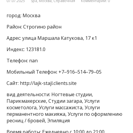
07.07.2025
Spa
,
Москва
,
Справочная
Комментарии: 0
город: Москва
Район: Строгино район
Адрес: улица Маршала Катукова, 17 к1
Индекс: 123181.0
Телефон: nan
Мобильный Телефон: +7‒916‒514‒79‒05
Сайт: http://lajk-stajl.clients.site
вид деятельности: Ногтевые студии,
Парикмахерские, Студии загара, Услуги
косметолога, Услуги массажиста, Услуги
перманентного макияжа, Услуги по оформлению
ресниц / бровей, Эпиляция
Время работы: Ежедневно с 10:00 до 21:00