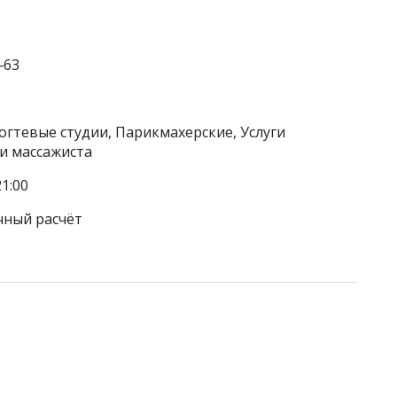
‒63
огтевые студии, Парикмахерские, Услуги
ги массажиста
1:00
чный расчёт