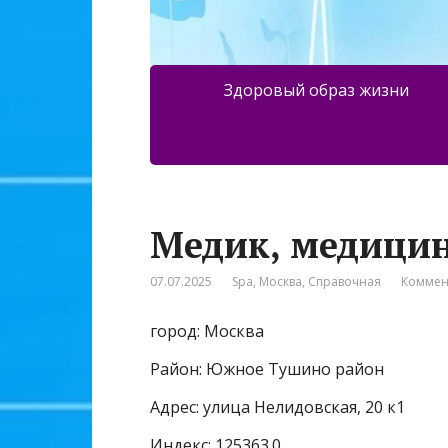
Здоровый образ жизни
Медик, медици
07.07.2025
Spa
,
Москва
,
Справочная
Коммен
город: Москва
Район: Южное Тушино район
Адрес: улица Нелидовская, 20 к1
Индекс: 125363.0