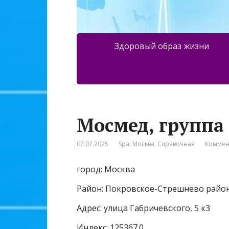
Здоровый образ жизни
Мосмед, группа
07.07.2025
Spa
,
Москва
,
Справочная
Коммен
город: Москва
Район: Покровское-Стрешнево райо
Адрес: улица Габричевского, 5 к3
Индекс: 125367.0