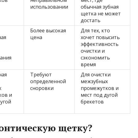
использовании
обычная зубная
щетка не может
достать
Более высокая
Для тех, кто
ная
цена
хочет повысить
эффективность
очистки и
ания
сэкономить
время
ная
Требуют
Для очистки
определенной
межзубных
х
сноровки
промежутков и
ков и
мест под дугой
дугой
брекетов
донтическую щетку?