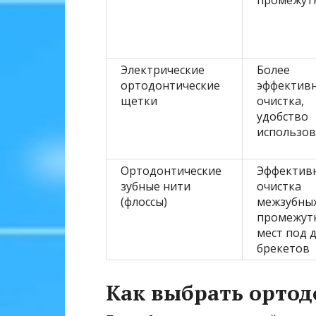
Электрические
Более
ортодонтические
эффектив
щетки
очистка,
удобство
использов
Ортодонтические
Эффектив
зубные нити
очистка
(флоссы)
межзубны
промежут
мест под 
брекетов
Как выбрать орто