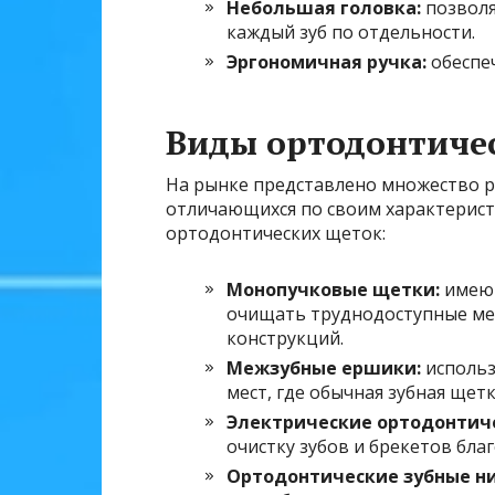
Небольшая головка:
позволя
каждый зуб по отдельности.
Эргономичная ручка:
обеспеч
Виды ортодонтиче
На рынке представлено множество р
отличающихся по своим характерист
ортодонтических щеток:
Монопучковые щетки:
имеют
очищать труднодоступные мес
конструкций.
Межзубные ершики:
использ
мест, где обычная зубная щет
Электрические ортодонтич
очистку зубов и брекетов бл
Ортодонтические зубные ни