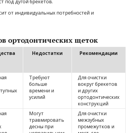
т под дугой брекетов.
ит от индивидуальных потребностей и
ов ортодонтических щеток
ества
Недостатки
Рекомендации
ная
Требуют
Для очистки
больше
вокруг брекетов
ступных
времени и
и других
усилий
ортодонтических
конструкций
ная
Могут
Для очистки
травмировать
межзубных
х
десны при
промежутков и
ков
неправильном
мест, где