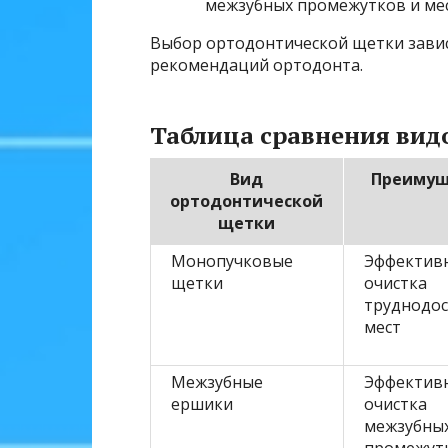
межзубных промежутков и мес
Выбор ортодонтической щетки завис
рекомендаций ортодонта.
Таблица сравнения вид
Вид
Преимущ
ортодонтической
щетки
Монопучковые
Эффектив
щетки
очистка
труднодо
мест
Межзубные
Эффектив
ершики
очистка
межзубны
промежут