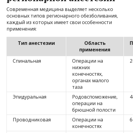
Современная медицина выделяет несколько
основных типов регионарного обезболивания,
каждый из которых имеет свои особенности
применения:
Тип анестезии
Область
П
применения
Спинальная
Операции на
2
нижних
конечностях,
органах малого
таза
Эпидуральная
Родовспоможение,
4
операции на
брюшной полости
Проводниковая
Операции на
6
конечностях