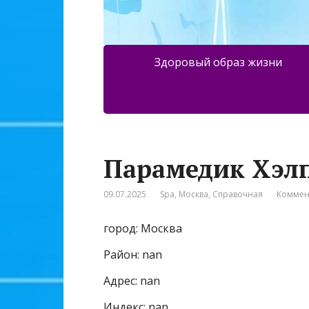
Здоровый образ жизни
Парамедик Хэл
09.07.2025
Spa
,
Москва
,
Справочная
Коммен
город: Москва
Район: nan
Адрес: nan
Индекс: nan