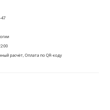
‒47
логии
2:00
чный расчёт, Оплата по QR-коду