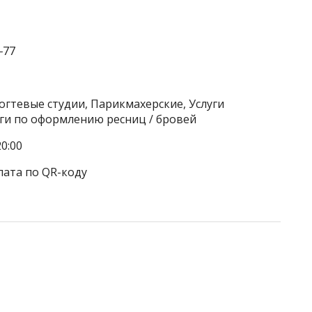
‒77
огтевые студии, Парикмахерские, Услуги
луги по оформлению ресниц / бровей
0:00
лата по QR-коду