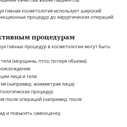
чшение качества жизни пациентов.
руктивная косметология использует широкий
ъекционных процедур до хирургических операций.
уктивным процедурам
уктивных процедур в косметологии могут быть:
тела (морщины, птоз, потеря объема).
роисхождения.
ии лица и тела.
я (например, асимметрия лица).
тологических процедур.
я после операций (например, после
д и повысить самооценку.