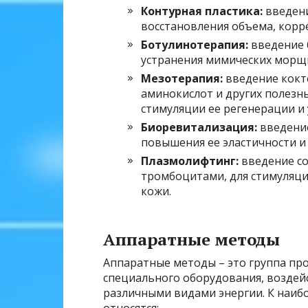
Контурная пластика:
введени
восстановления объема, корр
Ботулинотерапия:
введение 
устранения мимических морщ
Мезотерапия:
введение кокт
аминокислот и других полезн
стимуляции ее регенерации и
Биоревитализация:
введение
повышения ее эластичности и 
Плазмолифтинг:
введение со
тромбоцитами, для стимуляци
кожи.
Аппаратные методы
Аппаратные методы – это группа пр
специального оборудования, воздей
различными видами энергии. К наи