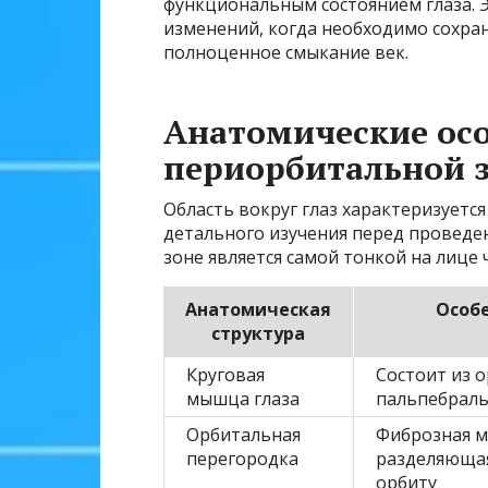
функциональным состоянием глаза. 
изменений, когда необходимо сохра
полноценное смыкание век.
Анатомические ос
периорбитальной 
Область вокруг глаз характеризуетс
детального изучения перед проведе
зоне является самой тонкой на лице 
Анатомическая
Особ
структура
Круговая
Состоит из 
мышца глаза
пальпебраль
Орбитальная
Фиброзная м
перегородка
разделяющая
орбиту