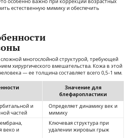
Это особенно важно при коррекции возрастных
нить естественную мимику и обеспечить
обенности
зоны
я сложной многослойной структурой, требующей
нием хирургического вмешательства. Кожа в этой
человека — ее толщина составляет всего 0,5-1 мм.
енности
Значение для
блефаропластики
орбитальной и
Определяет динамику век и
ной частей
мимику
ембрана,
Ключевая структура при
 веко и
удалении жировых грыж