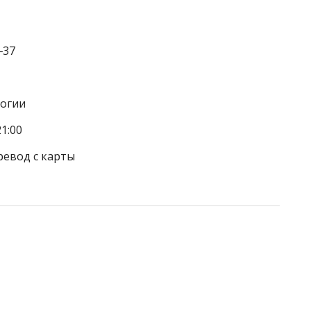
‒37
логии
1:00
ревод с карты