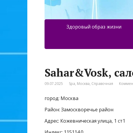
Здоровый образ жизни
Sahar&Vosk, са
09.07.2025
Spa
,
Москва
,
Справочная
Коммен
город: Москва
Район: Замоскворечье район
Адрес: Кожевническая улица, 1 ст1
Индекс: 115114.0