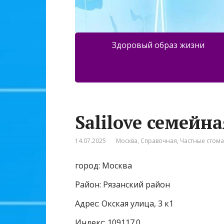
Здоровый образ жизни
Salilove семейн
14.07.2025
Москва
,
Справочная
,
Частные стом
город: Москва
Район: Рязанский район
Адрес: Окская улица, 3 к1
Индекс: 109117.0