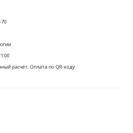
‒70
логии
1:00
чный расчёт, Оплата по QR-коду