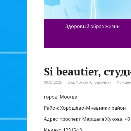
Здоровый образ жизни
Si beautier, сту
09.07.2025
Spa
,
Москва
,
Справочная
Коммен
город: Москва
Район: Хорошёво-Мнёвники район
Адрес: проспект Маршала Жукова, 49
Индекс: 123154.0