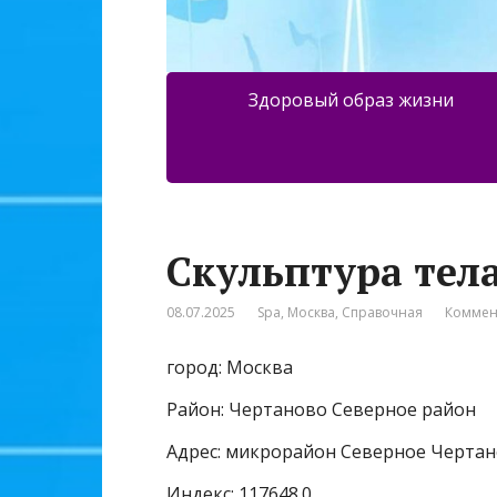
Здоровый образ жизни
Скульптура тел
08.07.2025
Spa
,
Москва
,
Справочная
Коммен
город: Москва
Район: Чертаново Северное район
Адрес: микрорайон Северное Чертан
Индекс: 117648.0