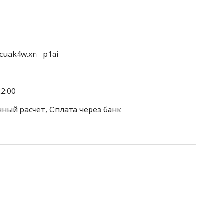
cuak4w.xn--p1ai
2:00
чный расчёт, Оплата через банк