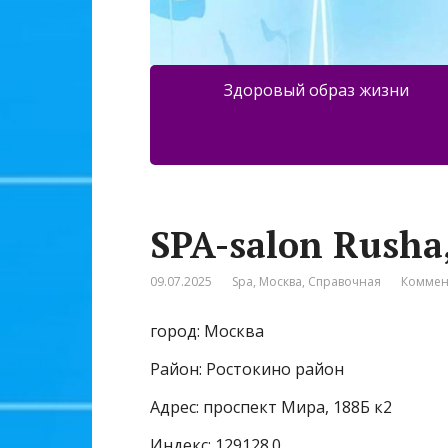
Здоровый образ жизни
SPA-salon Rusha
09.07.2025
Spa
,
Москва
,
Справочная
Коммен
город: Москва
Район: Ростокино район
Адрес: проспект Мира, 188Б к2
Индекс: 129128.0