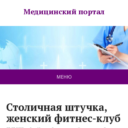
Медицинский портал
МЕНЮ
Столичная штучка,
женский фитнес-клуб