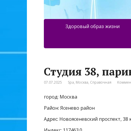
Здоровый образ жизни
Студия 38, пар
07.07.2025
Spa
,
Москва
,
Справочная
Коммен
город: Москва
Район: Ясенево район
Адрес: Новоясеневский проспект, 38 
Индекс: 117463.0