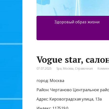
Здоровый образ жизни
Vogue star, сал
07.07.2025
Spa
,
Москва
,
Справочная
Коммен
город: Москва
Район: Чертаново Центральное рай
Адрес: Кировоградская улица, 13а
Индекс: 117519.0