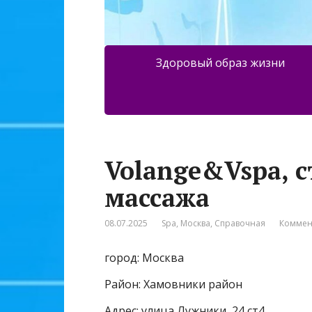
Здоровый образ жизни
Volange&Vspa, с
массажа
08.07.2025
Spa
,
Москва
,
Справочная
Коммен
город: Москва
Район: Хамовники район
Адрес: улица Лужники, 24 ст4