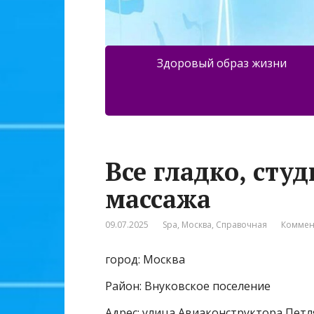
Здоровый образ жизни
Все гладко, сту
массажа
09.07.2025
Spa
,
Москва
,
Справочная
Коммен
город: Москва
Район: Внуковское поселение
Адрес: улица Авиаконструктора Петл